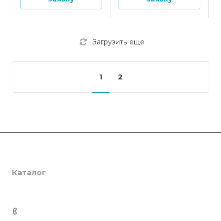
Загрузить еще
1
2
Компания
Каталог
О компании
Сертификаты
Услуги
SmartPRO
Партнеры
SmartTHERMO
Консалтинг
+7 701 201 22 88
Отзывы
Weber 3