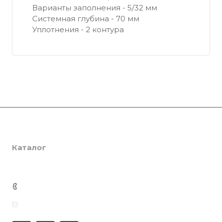
Варианты заполнения - 5/32 мм
Системная глубина - 70 мм
Уплотнения - 2 контура
Компания
Каталог
О компании
Сертификаты
Услуги
SmartPRO
Партнеры
SmartTHERMO
Консалтинг
+7 701 201 22 88
Отзывы
Weber 3
Ламинация
Медиацентр
info@smartprof.kz
Weber 5
Инженерная экспертиза